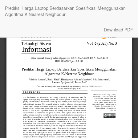
Return
Prediksi Harga Laptop Berdasarkan Spesifikasi Menggunakan
to
Algoritma K-Nearest Neighbour
Article
Details
Download
Download PDF